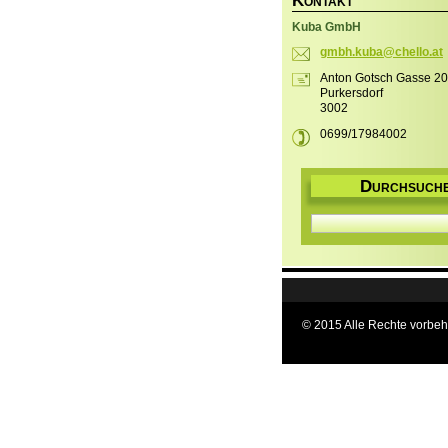
K
ONTAKT
Kuba GmbH
gmbh.kub
a@chello
.at
Anton Gotsch Gasse 20
Purkersdorf
3002
0699/17984002
D
URCHSUCH
© 2015 Alle Rechte vorbeh