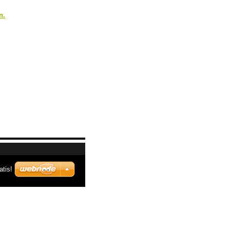
n.
atis!