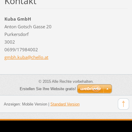
Kontakt
Kuba GmbH
Anton Gotsch Gasse 20
Purkersdorf
3002
0699/17984002
gmbh.kub
a@chello
.at
© 2015 Alle Rechte vorbehalten.
Erstellen Sie Ihre Website gratis!
Anzeigen:
Mobile Version
|
Standard Version